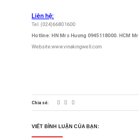
Liên hệ:
Tel. (024)66801600
Hotline: HN Mrs Hương 0945118000. HCM Mr
Website:www.vinakingwell.com
Chia sẻ:
VIẾT BÌNH LUẬN CỦA BẠN: