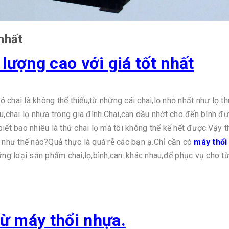
nhất
lượng cao với giá tốt nhất
chai là không thể thiếu,từ những cái chai,lọ nhỏ nhất như lọ t
u,chai lọ nhựa trong gia đình.Chai,can dầu nhớt cho đến bình đ
iết bao nhiêu là thứ chai lọ mà tôi không thể kể hết được.Vậy t
a như thế nào?Quả thực là quá rễ các bạn ạ.Chỉ cần có
máy thổi
ững loại sản phẩm chai,lọ,bình,can..khác nhau,để phục vụ cho 
ừ máy thổi nhựa.