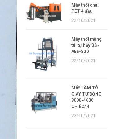
Máy thổi chai
PET 4 đầu
22/10/2021
Máy thổi màng
túi tự hủy QS-
A55-800
22/10/2021
MÁY LÀM TÔ
GIẤY TỰ ĐỘNG
3000-4000
CHIẾC/H
22/10/2021