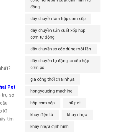
công nghệ sản xuất định hình tự
động
dây chuyền làm hộp cơm xốp
dây chuyền sản xuất xốp hộp
cơm tự động
dây chuyền sx cốc dùng một lần
dây chuyền tự động sx xốp hộp
cơm ps
nhất
?
gia công thổi chai nhựa
hai Pet
hongyouxing machine
 trụ sở
 cầu
hộp cơm xốp
hũ pet
o kĩ
khay điện tử
khay nhựa
hãy tìm
khay nhựa định hình