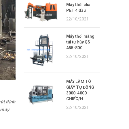
Máy thổi chai
PET 4 đầu
22/10/2021
Máy thổi màng
túi tự hủy QS-
A55-800
22/10/2021
MÁY LÀM TÔ
GIẤY TỰ ĐỘNG
3000-4000
CHIẾC/H
út định
22/10/2021
, máy