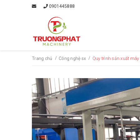
0901445888
/
/
Trang chủ
Công nghệ sx
Quy trình sản xuất máy