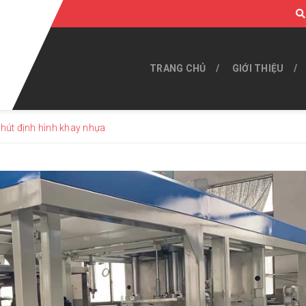
TRANG CHỦ
GIỚI THIỆU
 hút định hình khay nhựa