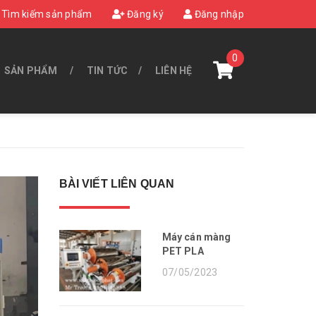
Tìm kiếm sản phẩm
Đăng ký
Đăng nhập
0
SẢN PHẨM
TIN TỨC
LIÊN HỆ
BÀI VIẾT LIÊN QUAN
Máy cán màng
PET PLA
07/05/2023